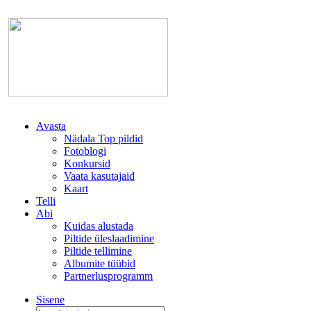
Avasta
Nädala Top pildid
Fotoblogi
Konkursid
Vaata kasutajaid
Kaart
Telli
Abi
Kuidas alustada
Piltide üleslaadimine
Piltide tellimine
Albumite tüübid
Partnerlusprogramm
Sisene