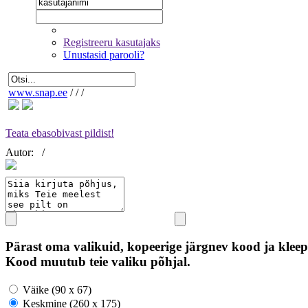
Registreeru kasutajaks
Unustasid parooli?
www.snap.ee
/
/
/
Teata ebasobivast pildist!
Autor:
/
Pärast oma valikuid, kopeerige järgnev kood ja kleep
Kood muutub teie valiku põhjal.
Väike (90 x 67)
Keskmine (260 x 175)