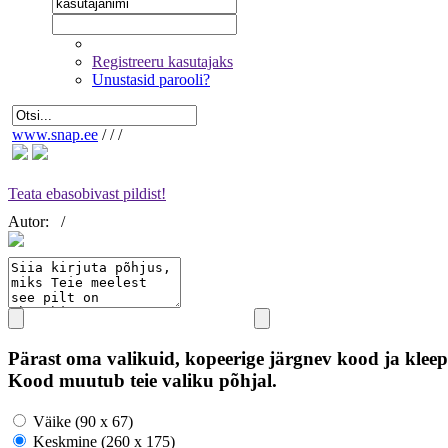
Registreeru kasutajaks
Unustasid parooli?
www.snap.ee
/
/
/
Teata ebasobivast pildist!
Autor:
/
Pärast oma valikuid, kopeerige järgnev kood ja kleep
Kood muutub teie valiku põhjal.
Väike (90 x 67)
Keskmine (260 x 175)