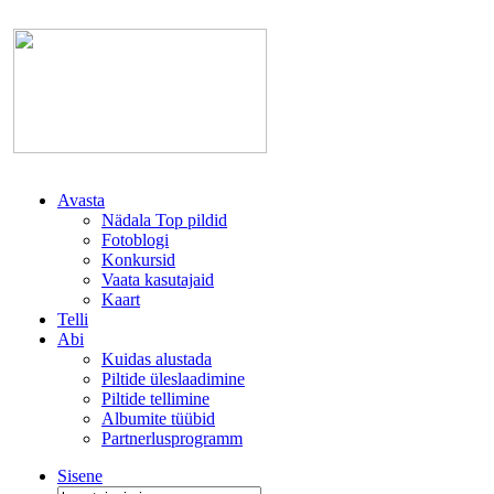
Avasta
Nädala Top pildid
Fotoblogi
Konkursid
Vaata kasutajaid
Kaart
Telli
Abi
Kuidas alustada
Piltide üleslaadimine
Piltide tellimine
Albumite tüübid
Partnerlusprogramm
Sisene