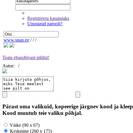
Registreeru kasutajaks
Unustasid parooli?
www.snap.ee
/
/
/
Teata ebasobivast pildist!
Autor:
/
Pärast oma valikuid, kopeerige järgnev kood ja kleep
Kood muutub teie valiku põhjal.
Väike (90 x 67)
Keskmine (260 x 175)