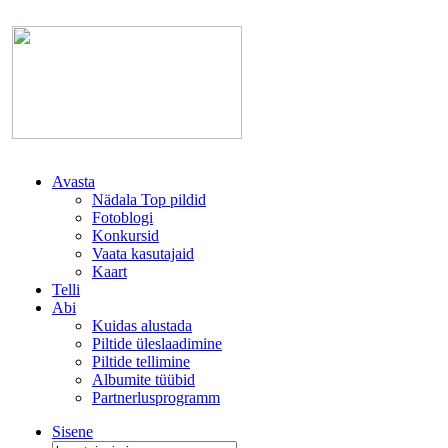
Avasta
Nädala Top pildid
Fotoblogi
Konkursid
Vaata kasutajaid
Kaart
Telli
Abi
Kuidas alustada
Piltide üleslaadimine
Piltide tellimine
Albumite tüübid
Partnerlusprogramm
Sisene