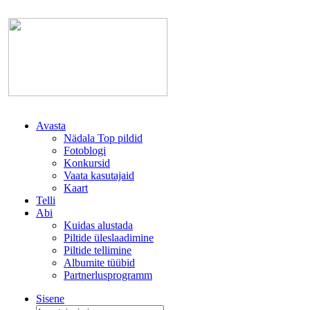
Avasta
Nädala Top pildid
Fotoblogi
Konkursid
Vaata kasutajaid
Kaart
Telli
Abi
Kuidas alustada
Piltide üleslaadimine
Piltide tellimine
Albumite tüübid
Partnerlusprogramm
Sisene