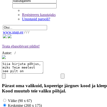
Registreeru kasutajaks
Unustasid parooli?
www.snap.ee
/
/
/
Teata ebasobivast pildist!
Autor:
/
Pärast oma valikuid, kopeerige järgnev kood ja kleep
Kood muutub teie valiku põhjal.
Väike (90 x 67)
Keskmine (260 x 175)