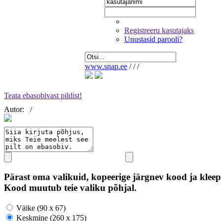
Registreeru kasutajaks
Unustasid parooli?
www.snap.ee
/
/
/
Teata ebasobivast pildist!
Autor:
/
Pärast oma valikuid, kopeerige järgnev kood ja kleep
Kood muutub teie valiku põhjal.
Väike (90 x 67)
Keskmine (260 x 175)