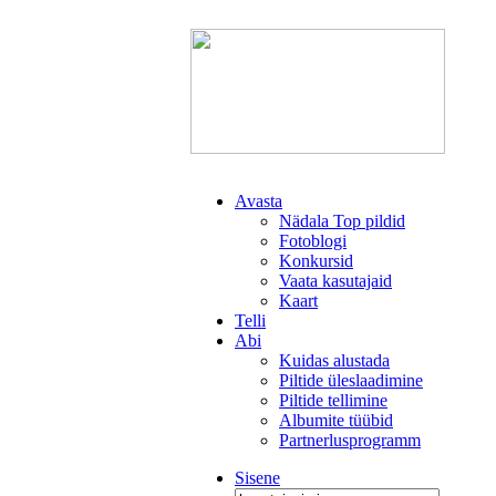
Avasta
Nädala Top pildid
Fotoblogi
Konkursid
Vaata kasutajaid
Kaart
Telli
Abi
Kuidas alustada
Piltide üleslaadimine
Piltide tellimine
Albumite tüübid
Partnerlusprogramm
Sisene