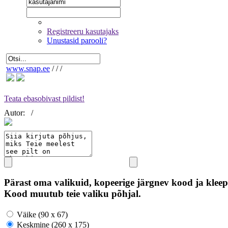
Registreeru kasutajaks
Unustasid parooli?
www.snap.ee
/
/
/
Teata ebasobivast pildist!
Autor:
/
Pärast oma valikuid, kopeerige järgnev kood ja kleep
Kood muutub teie valiku põhjal.
Väike (90 x 67)
Keskmine (260 x 175)