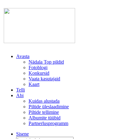
Avasta
Nädala Top pildid
Fotoblogi
Konkursid
Vaata kasutajaid
Kaart
Telli
Abi
Kuidas alustada
Piltide üleslaadimine
Piltide tellimine
Albumite tüübid
Partnerlusprogramm
Sisene