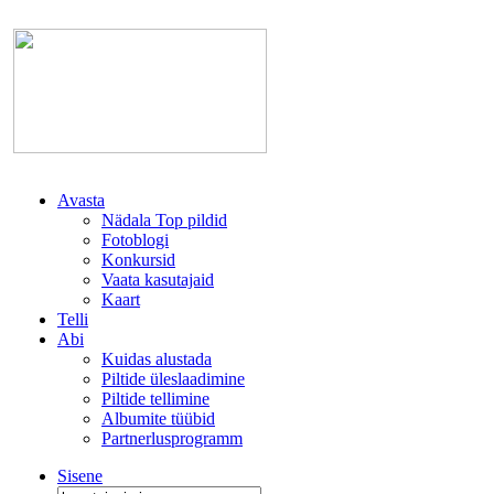
Avasta
Nädala Top pildid
Fotoblogi
Konkursid
Vaata kasutajaid
Kaart
Telli
Abi
Kuidas alustada
Piltide üleslaadimine
Piltide tellimine
Albumite tüübid
Partnerlusprogramm
Sisene