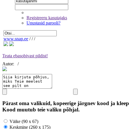
Registreeru kasutajaks
Unustasid parooli?
www.snap.ee
/
/
/
Teata ebasobivast pildist!
Autor:
/
Pärast oma valikuid, kopeerige järgnev kood ja kleep
Kood muutub teie valiku põhjal.
Väike (90 x 67)
Keskmine (260 x 175)