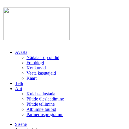
Avasta
Nädala Top pildid
Fotoblogi
Konkursid
Vaata kasutajaid
Kaart
Telli
Abi
Kuidas alustada
Piltide üleslaadimine
Piltide tellimine
Albumite tüübid
Partnerlusprogramm
Sisene