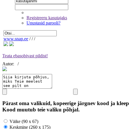
Registreeru kasutajaks
Unustasid parooli?
www.snap.ee
/
/
/
Teata ebasobivast pildist!
Autor:
/
Pärast oma valikuid, kopeerige järgnev kood ja kleep
Kood muutub teie valiku põhjal.
Väike (90 x 67)
Keskmine (260 x 175)