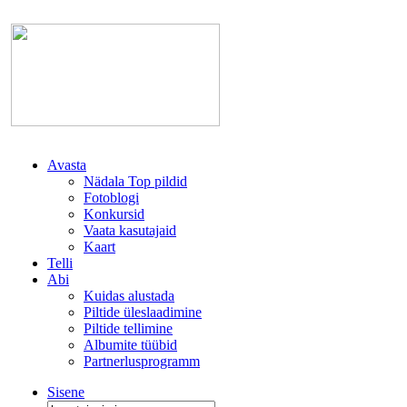
Avasta
Nädala Top pildid
Fotoblogi
Konkursid
Vaata kasutajaid
Kaart
Telli
Abi
Kuidas alustada
Piltide üleslaadimine
Piltide tellimine
Albumite tüübid
Partnerlusprogramm
Sisene