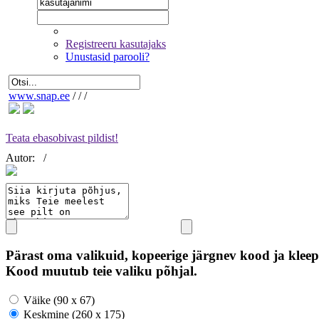
Registreeru kasutajaks
Unustasid parooli?
www.snap.ee
/
/
/
Teata ebasobivast pildist!
Autor:
/
Pärast oma valikuid, kopeerige järgnev kood ja kleep
Kood muutub teie valiku põhjal.
Väike (90 x 67)
Keskmine (260 x 175)