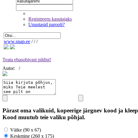
Registreeru kasutajaks
Unustasid parooli?
www.snap.ee
/
/
/
Teata ebasobivast pildist!
Autor:
/
Pärast oma valikuid, kopeerige järgnev kood ja kleep
Kood muutub teie valiku põhjal.
Väike (90 x 67)
Keskmine (260 x 175)