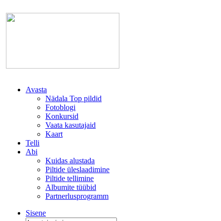
Avasta
Nädala Top pildid
Fotoblogi
Konkursid
Vaata kasutajaid
Kaart
Telli
Abi
Kuidas alustada
Piltide üleslaadimine
Piltide tellimine
Albumite tüübid
Partnerlusprogramm
Sisene