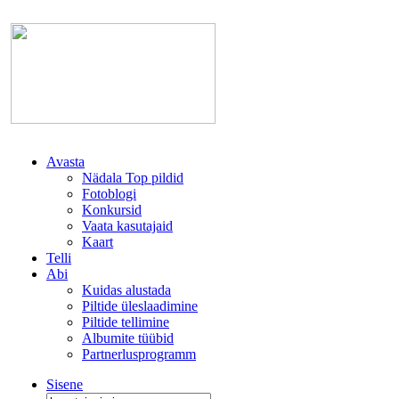
Avasta
Nädala Top pildid
Fotoblogi
Konkursid
Vaata kasutajaid
Kaart
Telli
Abi
Kuidas alustada
Piltide üleslaadimine
Piltide tellimine
Albumite tüübid
Partnerlusprogramm
Sisene