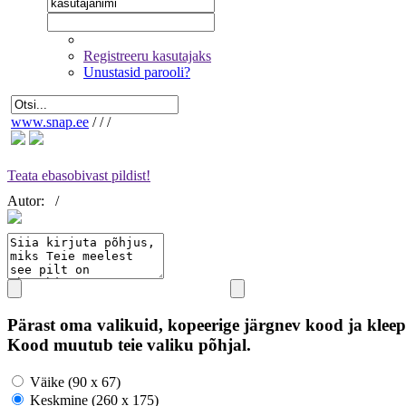
Registreeru kasutajaks
Unustasid parooli?
www.snap.ee
/
/
/
Teata ebasobivast pildist!
Autor:
/
Pärast oma valikuid, kopeerige järgnev kood ja kleep
Kood muutub teie valiku põhjal.
Väike (90 x 67)
Keskmine (260 x 175)