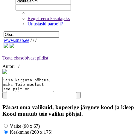
Registreeru kasutajaks
Unustasid parooli?
www.snap.ee
/
/
/
Teata ebasobivast pildist!
Autor:
/
Pärast oma valikuid, kopeerige järgnev kood ja kleep
Kood muutub teie valiku põhjal.
Väike (90 x 67)
Keskmine (260 x 175)