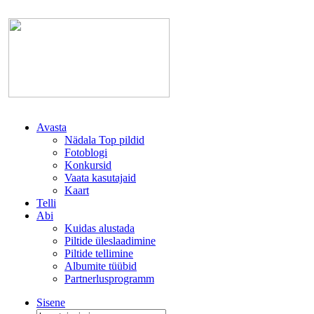
Avasta
Nädala Top pildid
Fotoblogi
Konkursid
Vaata kasutajaid
Kaart
Telli
Abi
Kuidas alustada
Piltide üleslaadimine
Piltide tellimine
Albumite tüübid
Partnerlusprogramm
Sisene