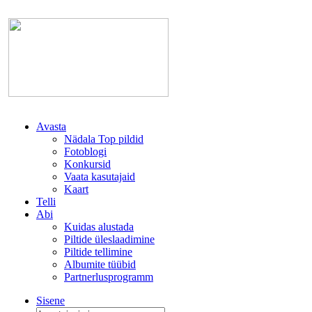
Avasta
Nädala Top pildid
Fotoblogi
Konkursid
Vaata kasutajaid
Kaart
Telli
Abi
Kuidas alustada
Piltide üleslaadimine
Piltide tellimine
Albumite tüübid
Partnerlusprogramm
Sisene