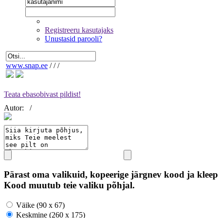
Registreeru kasutajaks
Unustasid parooli?
www.snap.ee
/
/
/
Teata ebasobivast pildist!
Autor:
/
Pärast oma valikuid, kopeerige järgnev kood ja kleep
Kood muutub teie valiku põhjal.
Väike (90 x 67)
Keskmine (260 x 175)