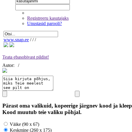
Registreeru kasutajaks
Unustasid parooli?
www.snap.ee
/
/
/
Teata ebasobivast pildist!
Autor:
/
Pärast oma valikuid, kopeerige järgnev kood ja kleep
Kood muutub teie valiku põhjal.
Väike (90 x 67)
Keskmine (260 x 175)