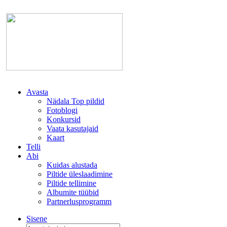
Avasta
Nädala Top pildid
Fotoblogi
Konkursid
Vaata kasutajaid
Kaart
Telli
Abi
Kuidas alustada
Piltide üleslaadimine
Piltide tellimine
Albumite tüübid
Partnerlusprogramm
Sisene