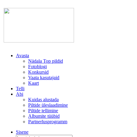
Avasta
Nädala Top pildid
Fotoblogi
Konkursid
Vaata kasutajaid
Kaart
Telli
Abi
Kuidas alustada
Piltide üleslaadimine
Piltide tellimine
Albumite tüübid
Partnerlusprogramm
Sisene