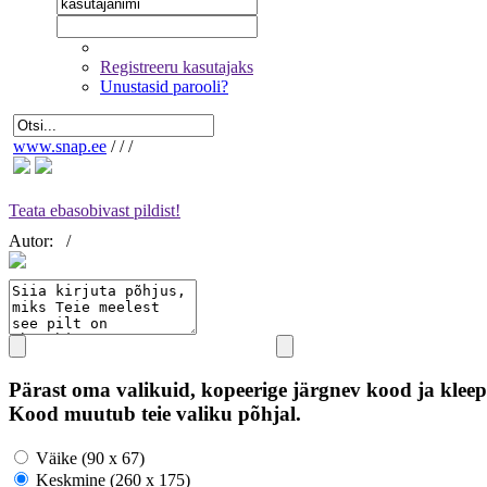
Registreeru kasutajaks
Unustasid parooli?
www.snap.ee
/
/
/
Teata ebasobivast pildist!
Autor:
/
Pärast oma valikuid, kopeerige järgnev kood ja kleep
Kood muutub teie valiku põhjal.
Väike (90 x 67)
Keskmine (260 x 175)