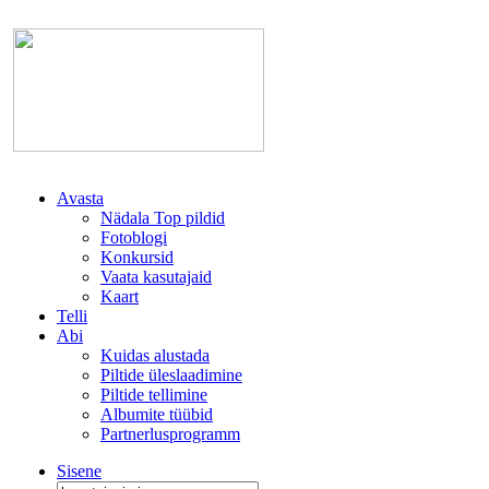
Avasta
Nädala Top pildid
Fotoblogi
Konkursid
Vaata kasutajaid
Kaart
Telli
Abi
Kuidas alustada
Piltide üleslaadimine
Piltide tellimine
Albumite tüübid
Partnerlusprogramm
Sisene