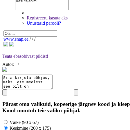
Registreeru kasutajaks
Unustasid parooli?
www.snap.ee
/
/
/
Teata ebasobivast pildist!
Autor:
/
Pärast oma valikuid, kopeerige järgnev kood ja kleep
Kood muutub teie valiku põhjal.
Väike (90 x 67)
Keskmine (260 x 175)