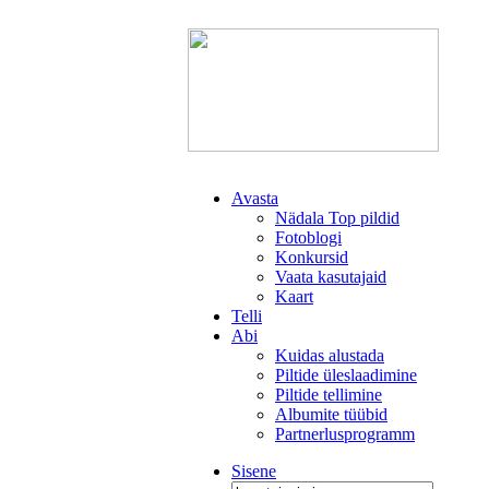
Avasta
Nädala Top pildid
Fotoblogi
Konkursid
Vaata kasutajaid
Kaart
Telli
Abi
Kuidas alustada
Piltide üleslaadimine
Piltide tellimine
Albumite tüübid
Partnerlusprogramm
Sisene