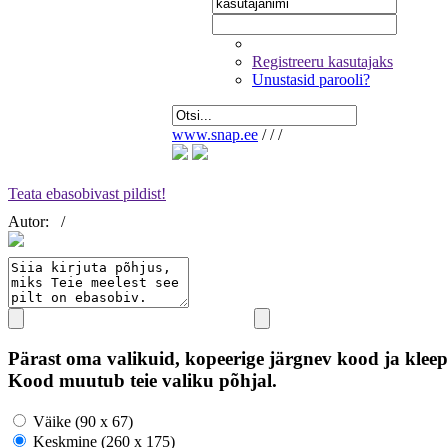
Registreeru kasutajaks
Unustasid parooli?
www.snap.ee
/
/
/
Teata ebasobivast pildist!
Autor:
/
Pärast oma valikuid, kopeerige järgnev kood ja kleep
Kood muutub teie valiku põhjal.
Väike (90 x 67)
Keskmine (260 x 175)