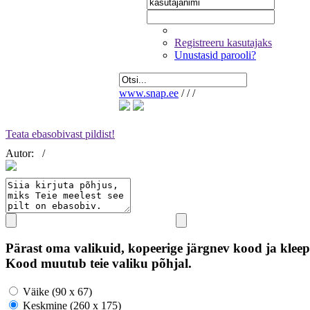
Registreeru kasutajaks
Unustasid parooli?
www.snap.ee
/
/
/
Teata ebasobivast pildist!
Autor:
/
Pärast oma valikuid, kopeerige järgnev kood ja kleep
Kood muutub teie valiku põhjal.
Väike (90 x 67)
Keskmine (260 x 175)