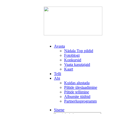
Avasta
Nädala Top pildid
Fotoblogi
Konkursid
Vaata kasutajaid
Kaart
Telli
Abi
Kuidas alustada
Piltide üleslaadimine
Piltide tellimine
Albumite tüübid
Partnerlusprogramm
Sisene