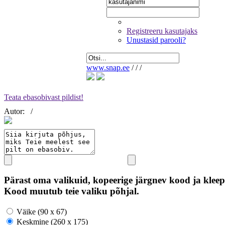
Registreeru kasutajaks
Unustasid parooli?
www.snap.ee
/
/
/
Teata ebasobivast pildist!
Autor:
/
Pärast oma valikuid, kopeerige järgnev kood ja kleep
Kood muutub teie valiku põhjal.
Väike (90 x 67)
Keskmine (260 x 175)