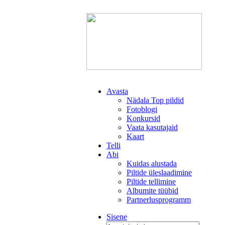
Avasta
Nädala Top pildid
Fotoblogi
Konkursid
Vaata kasutajaid
Kaart
Telli
Abi
Kuidas alustada
Piltide üleslaadimine
Piltide tellimine
Albumite tüübid
Partnerlusprogramm
Sisene