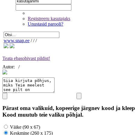
Registreeru kasutajaks
Unustasid parooli?
www.snap.ee
/
/
/
Teata ebasobivast pildist!
Autor:
/
Pärast oma valikuid, kopeerige järgnev kood ja kleep
Kood muutub teie valiku põhjal.
Väike (90 x 67)
Keskmine (260 x 175)