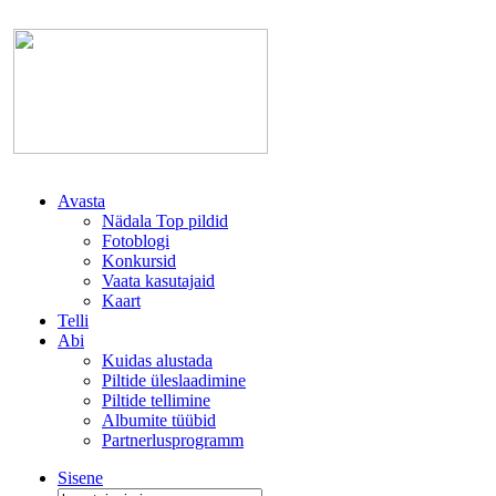
Avasta
Nädala Top pildid
Fotoblogi
Konkursid
Vaata kasutajaid
Kaart
Telli
Abi
Kuidas alustada
Piltide üleslaadimine
Piltide tellimine
Albumite tüübid
Partnerlusprogramm
Sisene