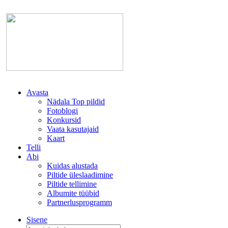
Avasta
Nädala Top pildid
Fotoblogi
Konkursid
Vaata kasutajaid
Kaart
Telli
Abi
Kuidas alustada
Piltide üleslaadimine
Piltide tellimine
Albumite tüübid
Partnerlusprogramm
Sisene