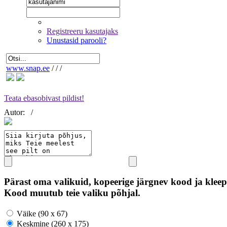
Registreeru kasutajaks
Unustasid parooli?
www.snap.ee
/
/
/
Teata ebasobivast pildist!
Autor:
/
Pärast oma valikuid, kopeerige järgnev kood ja kleep
Kood muutub teie valiku põhjal.
Väike (90 x 67)
Keskmine (260 x 175)