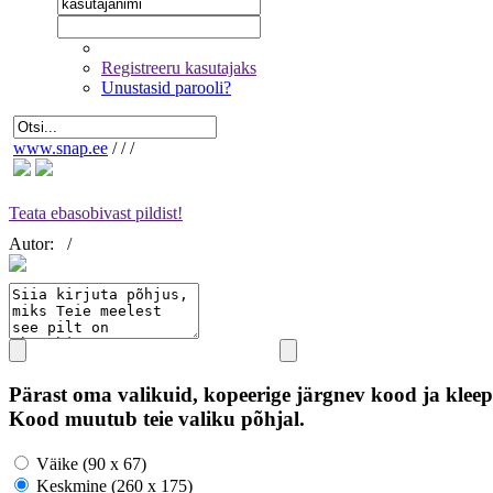
Registreeru kasutajaks
Unustasid parooli?
www.snap.ee
/
/
/
Teata ebasobivast pildist!
Autor:
/
Pärast oma valikuid, kopeerige järgnev kood ja kleep
Kood muutub teie valiku põhjal.
Väike (90 x 67)
Keskmine (260 x 175)