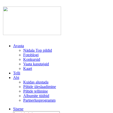
Avasta
Nädala Top pildid
Fotoblogi
Konkursid
Vaata kasutajaid
Kaart
Telli
Abi
Kuidas alustada
Piltide üleslaadimine
Piltide tellimine
Albumite tüübid
Partnerlusprogramm
Sisene