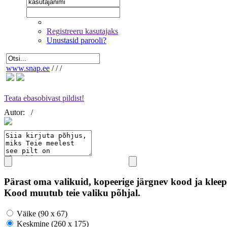
Registreeru kasutajaks
Unustasid parooli?
www.snap.ee
/
/
/
Teata ebasobivast pildist!
Autor:
/
Pärast oma valikuid, kopeerige järgnev kood ja kleep
Kood muutub teie valiku põhjal.
Väike (90 x 67)
Keskmine (260 x 175)