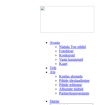
Avasta
Nädala Top pildid
Fotoblogi
Konkursid
Vaata kasutajaid
Kaart
Telli
Abi
Kuidas alustada
Piltide üleslaadimine
Piltide tellimine
Albumite tüübid
Partnerlusprogramm
Sisene