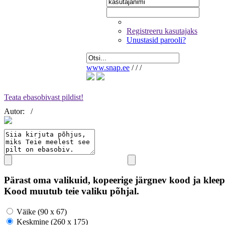
Registreeru kasutajaks
Unustasid parooli?
www.snap.ee
/
/
/
Teata ebasobivast pildist!
Autor:
/
Pärast oma valikuid, kopeerige järgnev kood ja kleep
Kood muutub teie valiku põhjal.
Väike (90 x 67)
Keskmine (260 x 175)