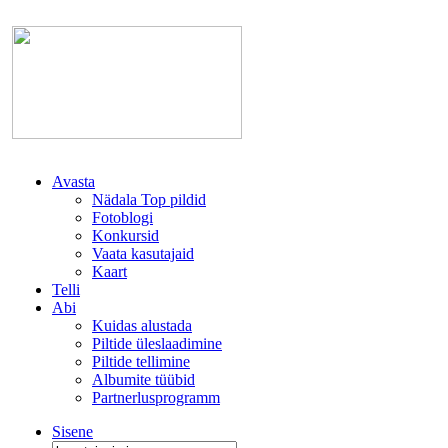
Avasta
Nädala Top pildid
Fotoblogi
Konkursid
Vaata kasutajaid
Kaart
Telli
Abi
Kuidas alustada
Piltide üleslaadimine
Piltide tellimine
Albumite tüübid
Partnerlusprogramm
Sisene