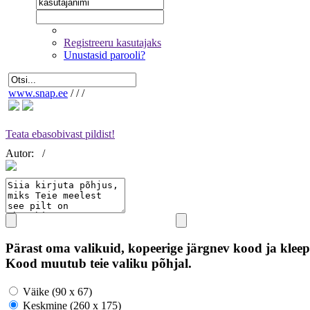
Registreeru kasutajaks
Unustasid parooli?
www.snap.ee
/
/
/
Teata ebasobivast pildist!
Autor:
/
Pärast oma valikuid, kopeerige järgnev kood ja kleep
Kood muutub teie valiku põhjal.
Väike (90 x 67)
Keskmine (260 x 175)