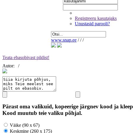
Registreeru kasutajaks
Unustasid parooli?
www.snap.ee
/
/
/
Teata ebasobivast pildist!
Autor:
/
Pärast oma valikuid, kopeerige järgnev kood ja kleep
Kood muutub teie valiku põhjal.
Väike (90 x 67)
Keskmine (260 x 175)