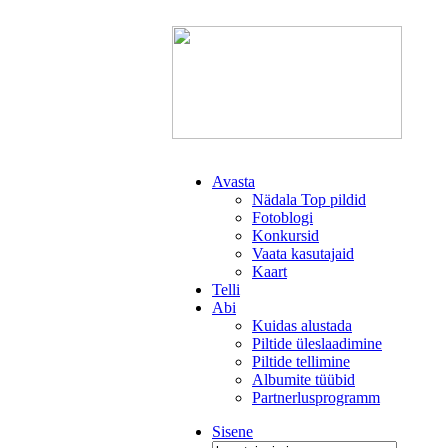
Avasta
Nädala Top pildid
Fotoblogi
Konkursid
Vaata kasutajaid
Kaart
Telli
Abi
Kuidas alustada
Piltide üleslaadimine
Piltide tellimine
Albumite tüübid
Partnerlusprogramm
Sisene