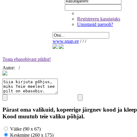
Registreeru kasutajaks
Unustasid parooli?
www.snap.ee
/
/
/
Teata ebasobivast pildist!
Autor:
/
Pärast oma valikuid, kopeerige järgnev kood ja kleep
Kood muutub teie valiku põhjal.
Väike (90 x 67)
Keskmine (260 x 175)