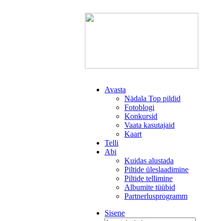
Avasta
Nädala Top pildid
Fotoblogi
Konkursid
Vaata kasutajaid
Kaart
Telli
Abi
Kuidas alustada
Piltide üleslaadimine
Piltide tellimine
Albumite tüübid
Partnerlusprogramm
Sisene