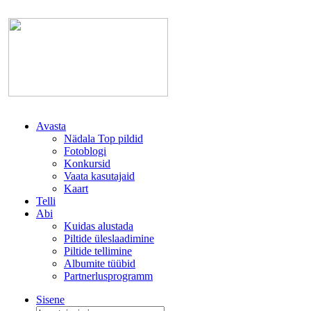
Avasta
Nädala Top pildid
Fotoblogi
Konkursid
Vaata kasutajaid
Kaart
Telli
Abi
Kuidas alustada
Piltide üleslaadimine
Piltide tellimine
Albumite tüübid
Partnerlusprogramm
Sisene