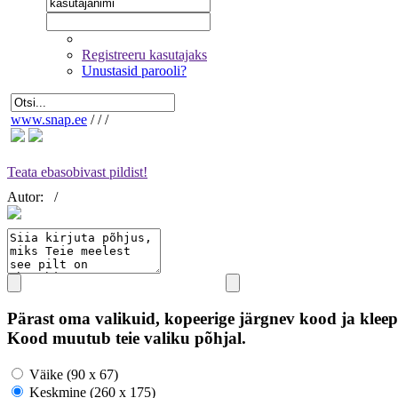
Registreeru kasutajaks
Unustasid parooli?
www.snap.ee
/
/
/
Teata ebasobivast pildist!
Autor:
/
Pärast oma valikuid, kopeerige järgnev kood ja kleep
Kood muutub teie valiku põhjal.
Väike (90 x 67)
Keskmine (260 x 175)