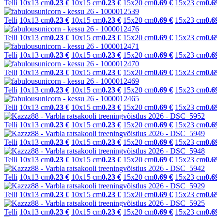
Telli
10x13 cm
0.23 €
10x15 cm
0.23 €
15x20 cm
0.69 €
15x23 cm
0.6
Telli
10x13 cm
0.23 €
10x15 cm
0.23 €
15x20 cm
0.69 €
15x23 cm
0.6
Telli
10x13 cm
0.23 €
10x15 cm
0.23 €
15x20 cm
0.69 €
15x23 cm
0.6
Telli
10x13 cm
0.23 €
10x15 cm
0.23 €
15x20 cm
0.69 €
15x23 cm
0.6
Telli
10x13 cm
0.23 €
10x15 cm
0.23 €
15x20 cm
0.69 €
15x23 cm
0.6
Telli
10x13 cm
0.23 €
10x15 cm
0.23 €
15x20 cm
0.69 €
15x23 cm
0.6
Telli
10x13 cm
0.23 €
10x15 cm
0.23 €
15x20 cm
0.69 €
15x23 cm
0.6
Telli
10x13 cm
0.23 €
10x15 cm
0.23 €
15x20 cm
0.69 €
15x23 cm
0.6
Telli
10x13 cm
0.23 €
10x15 cm
0.23 €
15x20 cm
0.69 €
15x23 cm
0.6
Telli
10x13 cm
0.23 €
10x15 cm
0.23 €
15x20 cm
0.69 €
15x23 cm
0.6
Telli
10x13 cm
0.23 €
10x15 cm
0.23 €
15x20 cm
0.69 €
15x23 cm
0.6
Telli
10x13 cm
0.23 €
10x15 cm
0.23 €
15x20 cm
0.69 €
15x23 cm
0.6
Telli
10x13 cm
0.23 €
10x15 cm
0.23 €
15x20 cm
0.69 €
15x23 cm
0.6