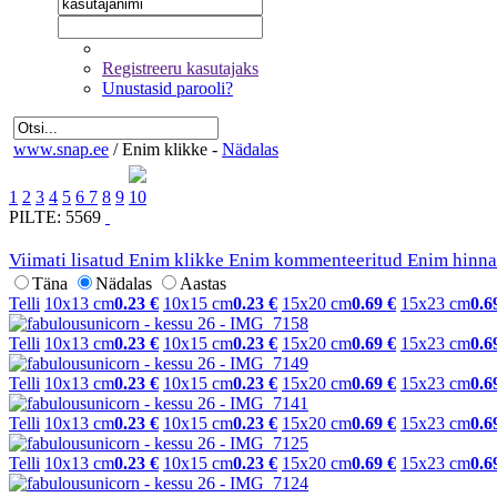
Registreeru kasutajaks
Unustasid parooli?
www.snap.ee
/
Enim klikke -
Nädalas
1
2
3
4
5
6
7
8
9
10
PILTE: 5569
Viimati lisatud
Enim klikke
Enim kommenteeritud
Enim hinna
Täna
Nädalas
Aastas
Telli
10x13 cm
0.23 €
10x15 cm
0.23 €
15x20 cm
0.69 €
15x23 cm
0.6
Telli
10x13 cm
0.23 €
10x15 cm
0.23 €
15x20 cm
0.69 €
15x23 cm
0.6
Telli
10x13 cm
0.23 €
10x15 cm
0.23 €
15x20 cm
0.69 €
15x23 cm
0.6
Telli
10x13 cm
0.23 €
10x15 cm
0.23 €
15x20 cm
0.69 €
15x23 cm
0.6
Telli
10x13 cm
0.23 €
10x15 cm
0.23 €
15x20 cm
0.69 €
15x23 cm
0.6