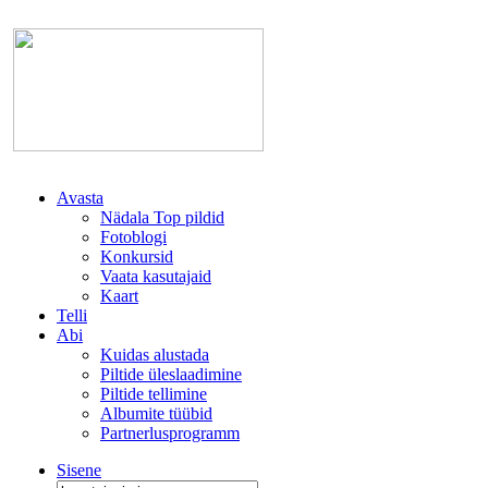
Avasta
Nädala Top pildid
Fotoblogi
Konkursid
Vaata kasutajaid
Kaart
Telli
Abi
Kuidas alustada
Piltide üleslaadimine
Piltide tellimine
Albumite tüübid
Partnerlusprogramm
Sisene