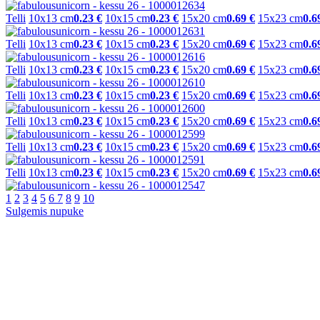
Telli
10x13 cm
0.23 €
10x15 cm
0.23 €
15x20 cm
0.69 €
15x23 cm
0.6
Telli
10x13 cm
0.23 €
10x15 cm
0.23 €
15x20 cm
0.69 €
15x23 cm
0.6
Telli
10x13 cm
0.23 €
10x15 cm
0.23 €
15x20 cm
0.69 €
15x23 cm
0.6
Telli
10x13 cm
0.23 €
10x15 cm
0.23 €
15x20 cm
0.69 €
15x23 cm
0.6
Telli
10x13 cm
0.23 €
10x15 cm
0.23 €
15x20 cm
0.69 €
15x23 cm
0.6
Telli
10x13 cm
0.23 €
10x15 cm
0.23 €
15x20 cm
0.69 €
15x23 cm
0.6
Telli
10x13 cm
0.23 €
10x15 cm
0.23 €
15x20 cm
0.69 €
15x23 cm
0.6
1
2
3
4
5
6
7
8
9
10
Sulgemis nupuke