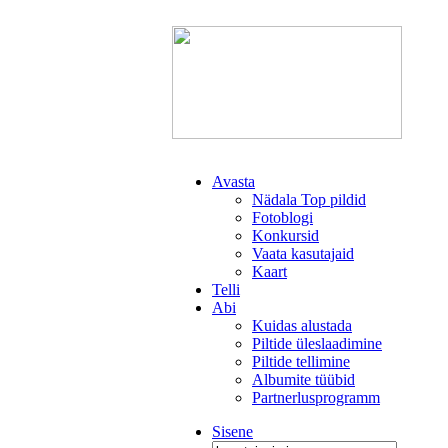
Avasta
Nädala Top pildid
Fotoblogi
Konkursid
Vaata kasutajaid
Kaart
Telli
Abi
Kuidas alustada
Piltide üleslaadimine
Piltide tellimine
Albumite tüübid
Partnerlusprogramm
Sisene