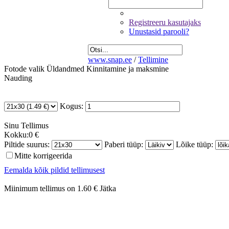
Registreeru kasutajaks
Unustasid parooli?
www.snap.ee
/
Tellimine
Fotode valik
Üldandmed
Kinnitamine ja maksmine
Nauding
Kogus:
Sinu
Tellimus
Kokku:
0 €
Piltide suurus:
Paberi tüüp:
Lõike tüüp:
Mitte korrigeerida
Eemalda kõik pildid tellimusest
Miinimum tellimus on 1.60 €
Jätka