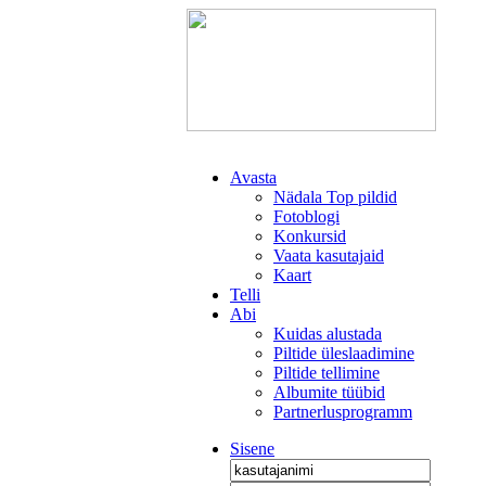
Avasta
Nädala Top pildid
Fotoblogi
Konkursid
Vaata kasutajaid
Kaart
Telli
Abi
Kuidas alustada
Piltide üleslaadimine
Piltide tellimine
Albumite tüübid
Partnerlusprogramm
Sisene