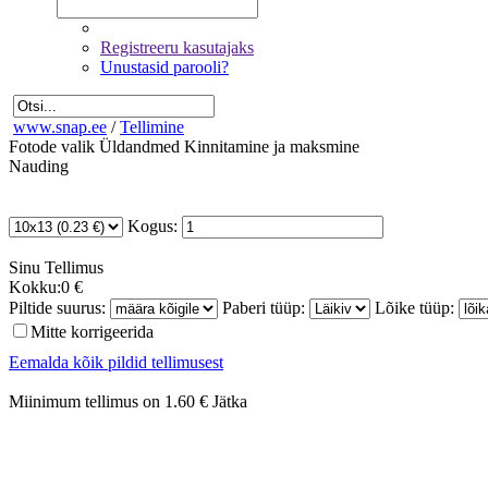
Registreeru kasutajaks
Unustasid parooli?
www.snap.ee
/
Tellimine
Fotode valik
Üldandmed
Kinnitamine ja maksmine
Nauding
Kogus:
Sinu
Tellimus
Kokku:
0 €
Piltide suurus:
Paberi tüüp:
Lõike tüüp:
Mitte korrigeerida
Eemalda kõik pildid tellimusest
Miinimum tellimus on 1.60 €
Jätka