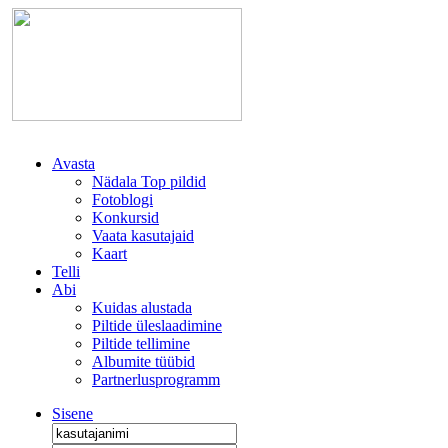
Avasta
Nädala Top pildid
Fotoblogi
Konkursid
Vaata kasutajaid
Kaart
Telli
Abi
Kuidas alustada
Piltide üleslaadimine
Piltide tellimine
Albumite tüübid
Partnerlusprogramm
Sisene