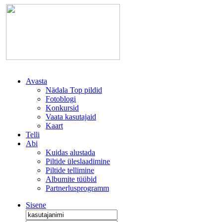
Avasta
Nädala Top pildid
Fotoblogi
Konkursid
Vaata kasutajaid
Kaart
Telli
Abi
Kuidas alustada
Piltide üleslaadimine
Piltide tellimine
Albumite tüübid
Partnerlusprogramm
Sisene