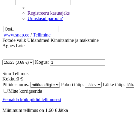
Registreeru kasutajaks
Unustasid parooli?
www.snap.ee
/
Tellimine
Fotode valik
Üldandmed
Kinnitamine ja maksmine
Agnes Lote
Kogus:
Sinu
Tellimus
Kokku:
0 €
Piltide suurus:
Paberi tüüp:
Lõike tüüp:
Mitte korrigeerida
Eemalda kõik pildid tellimusest
Miinimum tellimus on 1.60 €
Jätka