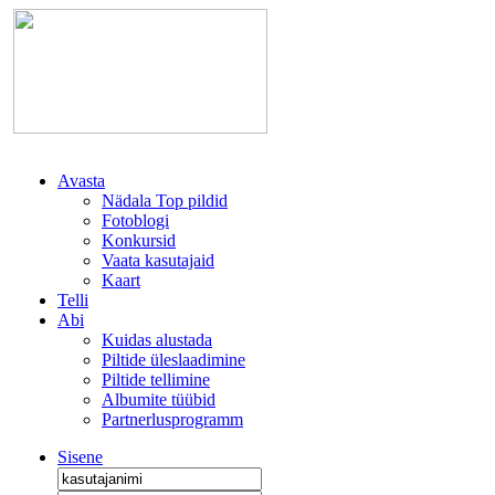
Avasta
Nädala Top pildid
Fotoblogi
Konkursid
Vaata kasutajaid
Kaart
Telli
Abi
Kuidas alustada
Piltide üleslaadimine
Piltide tellimine
Albumite tüübid
Partnerlusprogramm
Sisene