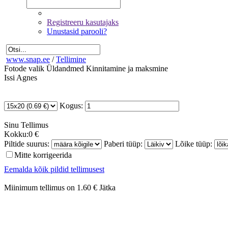
Registreeru kasutajaks
Unustasid parooli?
www.snap.ee
/
Tellimine
Fotode valik
Üldandmed
Kinnitamine ja maksmine
Issi Agnes
Kogus:
Sinu
Tellimus
Kokku:
0 €
Piltide suurus:
Paberi tüüp:
Lõike tüüp:
Mitte korrigeerida
Eemalda kõik pildid tellimusest
Miinimum tellimus on 1.60 €
Jätka