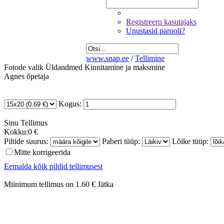
Registreeru kasutajaks
Unustasid parooli?
www.snap.ee
/
Tellimine
Fotode valik
Üldandmed
Kinnitamine ja maksmine
Agnes õpetaja
Kogus:
Sinu
Tellimus
Kokku:
0 €
Piltide suurus:
Paberi tüüp:
Lõike tüüp:
Mitte korrigeerida
Eemalda kõik pildid tellimusest
Miinimum tellimus on 1.60 €
Jätka