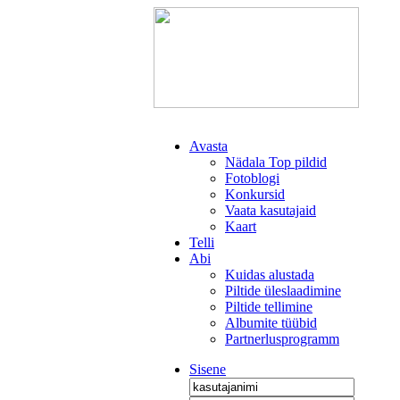
Avasta
Nädala Top pildid
Fotoblogi
Konkursid
Vaata kasutajaid
Kaart
Telli
Abi
Kuidas alustada
Piltide üleslaadimine
Piltide tellimine
Albumite tüübid
Partnerlusprogramm
Sisene