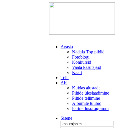
Avasta
Nädala Top pildid
Fotoblogi
Konkursid
Vaata kasutajaid
Kaart
Telli
Abi
Kuidas alustada
Piltide üleslaadimine
Piltide tellimine
Albumite tüübid
Partnerlusprogramm
Sisene