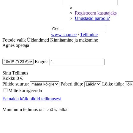
Registreeru kasutajaks
Unustasid parooli?
www.snap.ee
/
Tellimine
Fotode valik
Üldandmed
Kinnitamine ja maksmine
Agnes õpetaja
Kogus:
Sinu
Tellimus
Kokku:
0 €
Piltide suurus:
Paberi tüüp:
Lõike tüüp:
Mitte korrigeerida
Eemalda kõik pildid tellimusest
Miinimum tellimus on 1.60 €
Jätka