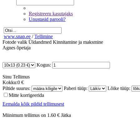
Registreeru kasutajaks
Unustasid parooli?
www.snap.ee
/
Tellimine
Fotode valik
Üldandmed
Kinnitamine ja maksmine
Agnes õpetaja
Kogus:
Sinu
Tellimus
Kokku:
0 €
Piltide suurus:
Paberi tüüp:
Lõike tüüp:
Mitte korrigeerida
Eemalda kõik pildid tellimusest
Miinimum tellimus on 1.60 €
Jätka