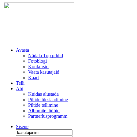
Avasta
Nädala Top pildid
Fotoblogi
Konkursid
Vaata kasutajaid
Kaart
Telli
Abi
Kuidas alustada
Piltide üleslaadimine
Piltide tellimine
Albumite tüübid
Partnerlusprogramm
Sisene