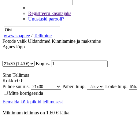
Registreeru kasutajaks
Unustasid parooli?
www.snap.ee
/
Tellimine
Fotode valik
Üldandmed
Kinnitamine ja maksmine
Agnes lõpp
Kogus:
Sinu
Tellimus
Kokku:
0 €
Piltide suurus:
Paberi tüüp:
Lõike tüüp:
Mitte korrigeerida
Eemalda kõik pildid tellimusest
Miinimum tellimus on 1.60 €
Jätka