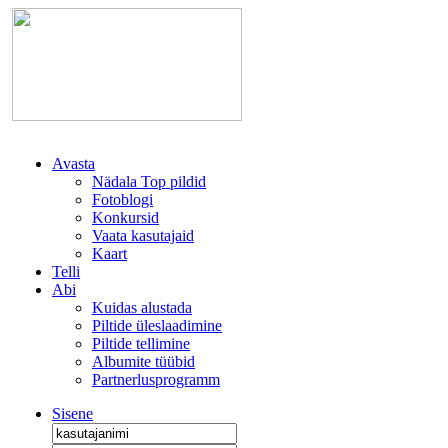
Avasta
Nädala Top pildid
Fotoblogi
Konkursid
Vaata kasutajaid
Kaart
Telli
Abi
Kuidas alustada
Piltide üleslaadimine
Piltide tellimine
Albumite tüübid
Partnerlusprogramm
Sisene