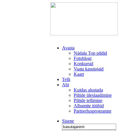
Avasta
Nädala Top pildid
Fotoblogi
Konkursid
Vaata kasutajaid
Kaart
Telli
Abi
Kuidas alustada
Piltide üleslaadimine
Piltide tellimine
Albumite tüübid
Partnerlusprogramm
Sisene