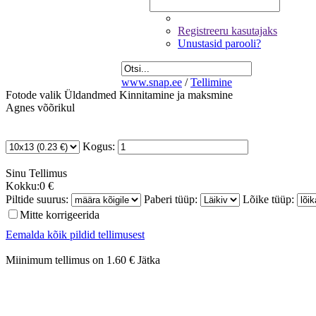
Registreeru kasutajaks
Unustasid parooli?
www.snap.ee
/
Tellimine
Fotode valik
Üldandmed
Kinnitamine ja maksmine
Agnes võõrikul
Kogus:
Sinu
Tellimus
Kokku:
0 €
Piltide suurus:
Paberi tüüp:
Lõike tüüp:
Mitte korrigeerida
Eemalda kõik pildid tellimusest
Miinimum tellimus on 1.60 €
Jätka