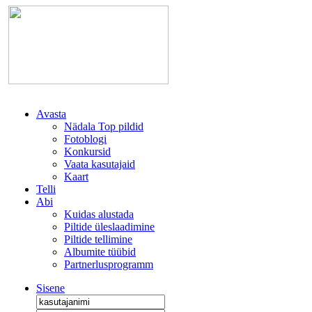
Avasta
Nädala Top pildid
Fotoblogi
Konkursid
Vaata kasutajaid
Kaart
Telli
Abi
Kuidas alustada
Piltide üleslaadimine
Piltide tellimine
Albumite tüübid
Partnerlusprogramm
Sisene