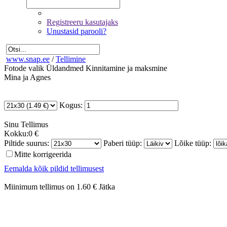
Registreeru kasutajaks
Unustasid parooli?
www.snap.ee
/
Tellimine
Fotode valik
Üldandmed
Kinnitamine ja maksmine
Mina ja Agnes
Kogus:
Sinu
Tellimus
Kokku:
0 €
Piltide suurus:
Paberi tüüp:
Lõike tüüp:
Mitte korrigeerida
Eemalda kõik pildid tellimusest
Miinimum tellimus on 1.60 €
Jätka