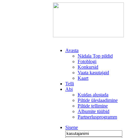
Avasta
Nädala Top pildid
Fotoblogi
Konkursid
Vaata kasutajaid
Kaart
Telli
Abi
Kuidas alustada
Piltide üleslaadimine
Piltide tellimine
Albumite tüübid
Partnerlusprogramm
Sisene