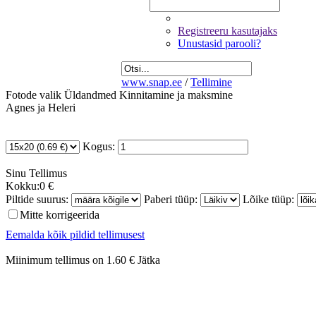
Registreeru kasutajaks
Unustasid parooli?
www.snap.ee
/
Tellimine
Fotode valik
Üldandmed
Kinnitamine ja maksmine
Agnes ja Heleri
Kogus:
Sinu
Tellimus
Kokku:
0 €
Piltide suurus:
Paberi tüüp:
Lõike tüüp:
Mitte korrigeerida
Eemalda kõik pildid tellimusest
Miinimum tellimus on 1.60 €
Jätka