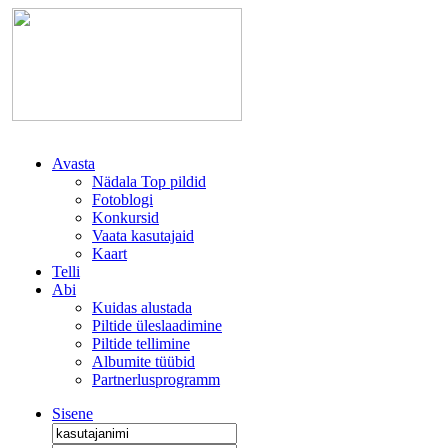
Avasta
Nädala Top pildid
Fotoblogi
Konkursid
Vaata kasutajaid
Kaart
Telli
Abi
Kuidas alustada
Piltide üleslaadimine
Piltide tellimine
Albumite tüübid
Partnerlusprogramm
Sisene