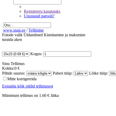
Registreeru kasutajaks
Unustasid parooli?
www.snap.ee
/
Tellimine
Fotode valik
Üldandmed
Kinnitamine ja maksmine
turaida aken
Kogus:
Sinu
Tellimus
Kokku:
0 €
Piltide suurus:
Paberi tüüp:
Lõike tüüp:
Mitte korrigeerida
Eemalda kõik pildid tellimusest
Miinimum tellimus on 1.60 €
Jätka