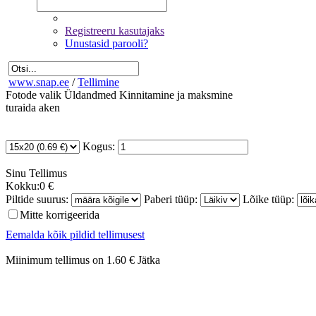
Registreeru kasutajaks
Unustasid parooli?
www.snap.ee
/
Tellimine
Fotode valik
Üldandmed
Kinnitamine ja maksmine
turaida aken
Kogus:
Sinu
Tellimus
Kokku:
0 €
Piltide suurus:
Paberi tüüp:
Lõike tüüp:
Mitte korrigeerida
Eemalda kõik pildid tellimusest
Miinimum tellimus on 1.60 €
Jätka