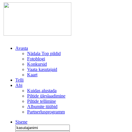
Avasta
Nädala Top pildid
Fotoblogi
Konkursid
Vaata kasutajaid
Kaart
Telli
Abi
Kuidas alustada
Piltide üleslaadimine
Piltide tellimine
Albumite tüübid
Partnerlusprogramm
Sisene