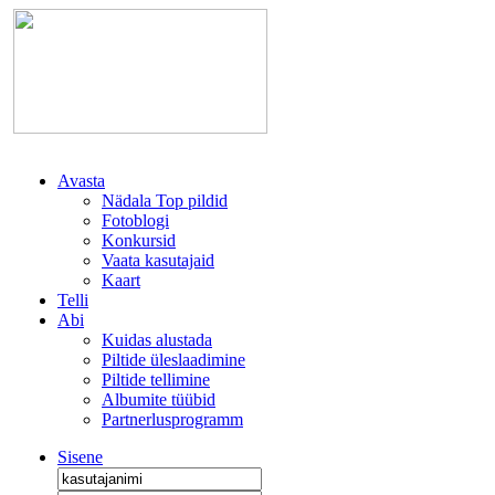
Avasta
Nädala Top pildid
Fotoblogi
Konkursid
Vaata kasutajaid
Kaart
Telli
Abi
Kuidas alustada
Piltide üleslaadimine
Piltide tellimine
Albumite tüübid
Partnerlusprogramm
Sisene