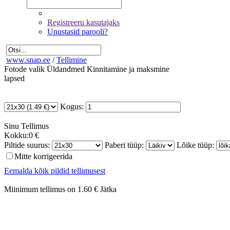
Registreeru kasutajaks
Unustasid parooli?
www.snap.ee
/
Tellimine
Fotode valik
Üldandmed
Kinnitamine ja maksmine
lapsed
Kogus:
Sinu
Tellimus
Kokku:
0 €
Piltide suurus:
Paberi tüüp:
Lõike tüüp:
Mitte korrigeerida
Eemalda kõik pildid tellimusest
Miinimum tellimus on 1.60 €
Jätka