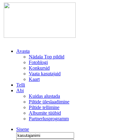
Avasta
Nädala Top pildid
Fotoblogi
Konkursid
Vaata kasutajaid
Kaart
Telli
Abi
Kuidas alustada
Piltide üleslaadimine
Piltide tellimine
Albumite tüübid
Partnerlusprogramm
Sisene