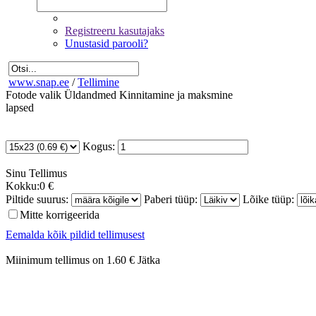
Registreeru kasutajaks
Unustasid parooli?
www.snap.ee
/
Tellimine
Fotode valik
Üldandmed
Kinnitamine ja maksmine
lapsed
Kogus:
Sinu
Tellimus
Kokku:
0 €
Piltide suurus:
Paberi tüüp:
Lõike tüüp:
Mitte korrigeerida
Eemalda kõik pildid tellimusest
Miinimum tellimus on 1.60 €
Jätka