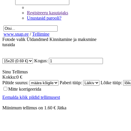
Registreeru kasutajaks
Unustasid parooli?
www.snap.ee
/
Tellimine
Fotode valik
Üldandmed
Kinnitamine ja maksmine
turaida
Kogus:
Sinu
Tellimus
Kokku:
0 €
Piltide suurus:
Paberi tüüp:
Lõike tüüp:
Mitte korrigeerida
Eemalda kõik pildid tellimusest
Miinimum tellimus on 1.60 €
Jätka