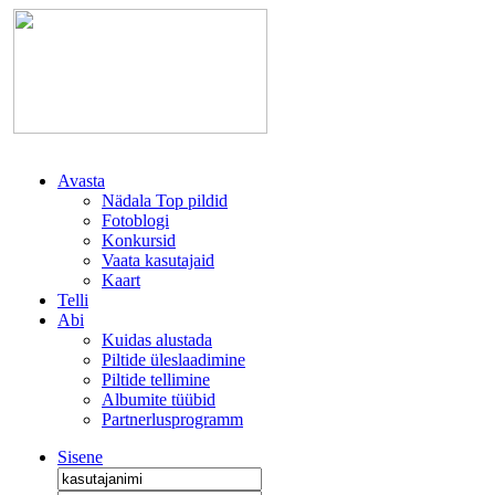
Avasta
Nädala Top pildid
Fotoblogi
Konkursid
Vaata kasutajaid
Kaart
Telli
Abi
Kuidas alustada
Piltide üleslaadimine
Piltide tellimine
Albumite tüübid
Partnerlusprogramm
Sisene