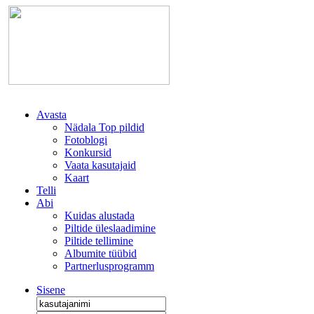
Avasta
Nädala Top pildid
Fotoblogi
Konkursid
Vaata kasutajaid
Kaart
Telli
Abi
Kuidas alustada
Piltide üleslaadimine
Piltide tellimine
Albumite tüübid
Partnerlusprogramm
Sisene