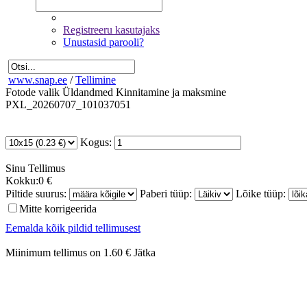
Registreeru kasutajaks
Unustasid parooli?
www.snap.ee
/
Tellimine
Fotode valik
Üldandmed
Kinnitamine ja maksmine
PXL_20260707_101037051
Kogus:
Sinu
Tellimus
Kokku:
0 €
Piltide suurus:
Paberi tüüp:
Lõike tüüp:
Mitte korrigeerida
Eemalda kõik pildid tellimusest
Miinimum tellimus on 1.60 €
Jätka