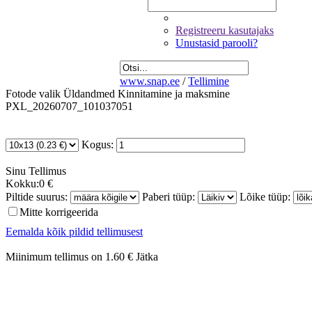
Registreeru kasutajaks
Unustasid parooli?
www.snap.ee
/
Tellimine
Fotode valik
Üldandmed
Kinnitamine ja maksmine
PXL_20260707_101037051
Kogus:
Sinu
Tellimus
Kokku:
0 €
Piltide suurus:
Paberi tüüp:
Lõike tüüp:
Mitte korrigeerida
Eemalda kõik pildid tellimusest
Miinimum tellimus on 1.60 €
Jätka