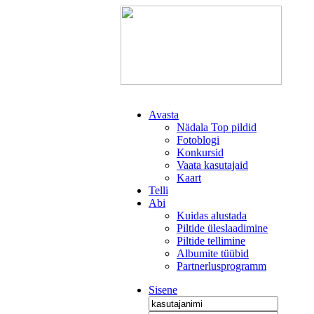
Avasta
Nädala Top pildid
Fotoblogi
Konkursid
Vaata kasutajaid
Kaart
Telli
Abi
Kuidas alustada
Piltide üleslaadimine
Piltide tellimine
Albumite tüübid
Partnerlusprogramm
Sisene