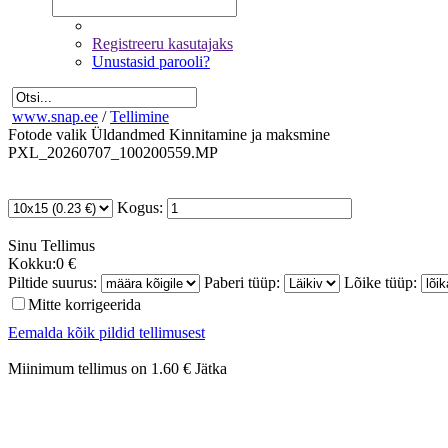
Registreeru kasutajaks
Unustasid parooli?
www.snap.ee
/
Tellimine
Fotode valik
Üldandmed
Kinnitamine ja maksmine
PXL_20260707_100200559.MP
Kogus:
Sinu
Tellimus
Kokku:
0 €
Piltide suurus:
Paberi tüüp:
Lõike tüüp:
Mitte korrigeerida
Eemalda kõik pildid tellimusest
Miinimum tellimus on 1.60 €
Jätka