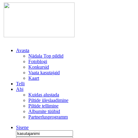
Avasta
Nädala Top pildid
Fotoblogi
Konkursid
Vaata kasutajaid
Kaart
Telli
Abi
Kuidas alustada
Piltide üleslaadimine
Piltide tellimine
Albumite tüübid
Partnerlusprogramm
Sisene